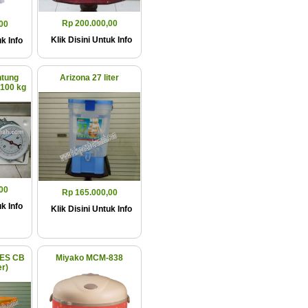
Rp 200.000,00
00
Klik Disini Untuk Info
k Info
ntung
Arizona 27 liter
100 kg
00
Rp 165.000,00
k Info
Klik Disini Untuk Info
ES CB
Miyako MCM-838
er)