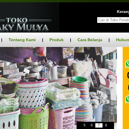
Keranj
|
Tentang Kami
|
Produk
|
Cara Belanja
|
Hubun
5
6
7
8