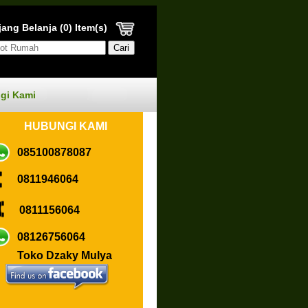
ang Belanja (0) Item(s)
gi Kami
HUBUN
GI KAMI
085100878087
0811946064
0811156064
08126756064
Toko Dzaky Mulya