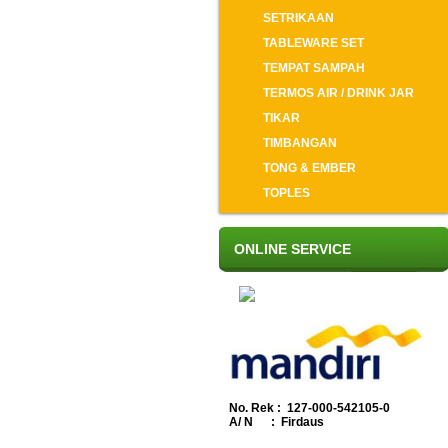
SETRIKAAN
TABLEWARE SET
TEMPAT SAMPAH
TERMOS AIR / DRINK JAR
TIKAR
TIMBANGAN
TONG & EMBER
TOPLES
ONLINE SERVICE
No. Rek : 127-000-542105-0
A/ N : Firdaus