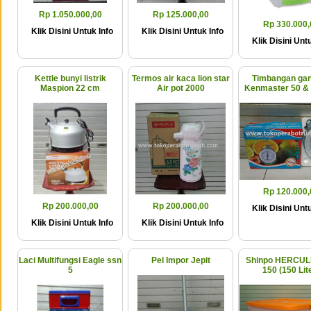
Rp 1.050.000,00
Rp 125.000,00
Rp 330.000,
Klik Disini Untuk Info
Klik Disini Untuk Info
Klik Disini Untu
Kettle bunyi listrik
Termos air kaca lion star
Timbangan ga
Maspion 22 cm
Air pot 2000
Kenmaster 50 & 
Rp 120.000,
Rp 200.000,00
Rp 200.000,00
Klik Disini Untu
Klik Disini Untuk Info
Klik Disini Untuk Info
Laci Multifungsi Eagle ssn
Pel Impor Jepit
Shinpo HERCUL
5
150 (150 Lit