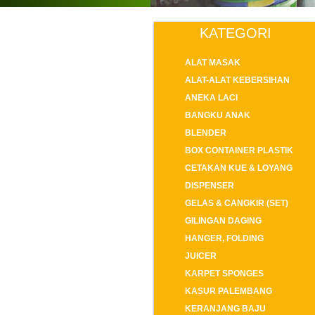
KATEGORI
ALAT MASAK
ALAT-ALAT KEBERSIHAN
ANEKA LACI
BANGKU ANAK
BLENDER
BOX CONTAINER PLASTIK
CETAKAN KUE & LOYANG
DISPENSER
GELAS & CANGKIR (SET)
GILINGAN DAGING
HANGER, FOLDING
JUICER
KARPET SPONGES
KASUR PALEMBANG
KERANJANG BAJU