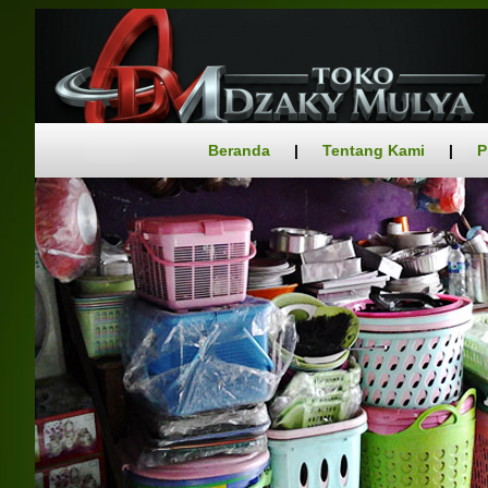
Beranda
|
Tentang Kami
|
P