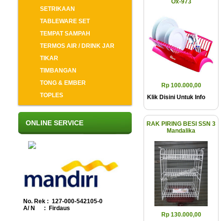
Ox-973
SETRIKAAN
TABLEWARE SET
TEMPAT SAMPAH
TERMOS AIR / DRINK JAR
TIKAR
TIMBANGAN
TONG & EMBER
Rp 100.000,00
TOPLES
Klik Disini Untuk Info
ONLINE SERVICE
RAK PIRING BESI SSN 3
Mandalika
No. Rek : 127-000-542105-0
A/ N : Firdaus
Rp 130.000,00