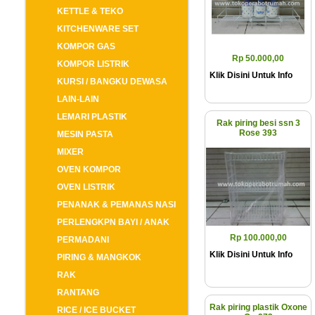
KETTLE & TEKO
KITCHENWARE SET
KOMPOR GAS
Rp 50.000,00
KOMPOR LISTRIK
Klik Disini Untuk Info
KURSI / BANGKU DEWASA
LAIN-LAIN
LEMARI PLASTIK
Rak piring besi ssn 3
Rose 393
MESIN PASTA
MIXER
OVEN KOMPOR
OVEN LISTRIK
PENANAK & PEMANAS NASI
PERLENGKPN BAYI / ANAK
Rp 100.000,00
PERMADANI
Klik Disini Untuk Info
PIRING & MANGKOK
RAK
RANTANG
Rak piring plastik Oxone
RICE / ICE BUCKET