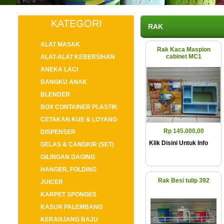
KATEGORI
RAK
ALAT MASAK
Rak Kaca Maspion
cabinet MC1
ALAT-ALAT KEBERSIHAN
ANEKA LACI
BANGKU ANAK
BLENDER
BOX CONTAINER PLASTIK
CETAKAN KUE & LOYANG
Rp 145.000,00
DISPENSER
Klik Disini Untuk Info
GELAS & CANGKIR (SET)
GILINGAN DAGING
HANGER, FOLDING
Rak Besi tulip 392
JUICER
KARPET SPONGES
KASUR PALEMBANG
KERANJANG BAJU