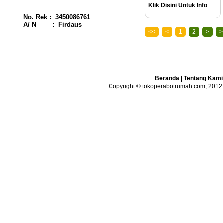
Klik Disini Untuk Info
No. Rek : 3450086761
A/ N : Firdaus
<<
<
1
2
>
>
Beranda
|
Tentang Kami
Copyright © tokoperabotrumah.com, 2012 