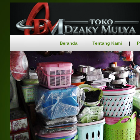
Beranda
|
Tentang Kami
|
P