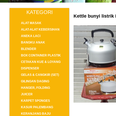
KATEGORI
Kettle bunyi listri
ALAT MASAK
ALAT-ALAT KEBERSIHAN
ANEKA LACI
BANGKU ANAK
BLENDER
BOX CONTAINER PLASTIK
CETAKAN KUE & LOYANG
DISPENSER
GELAS & CANGKIR (SET)
GILINGAN DAGING
HANGER, FOLDING
JUICER
KARPET SPONGES
KASUR PALEMBANG
KERANJANG BAJU