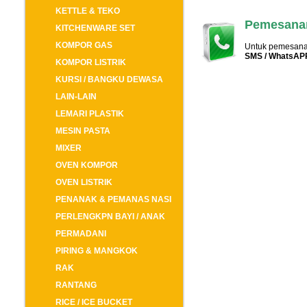
KETTLE & TEKO
Pemesanan
KITCHENWARE SET
KOMPOR GAS
Untuk pemesanan
SMS / WhatsAP
KOMPOR LISTRIK
KURSI / BANGKU DEWASA
LAIN-LAIN
LEMARI PLASTIK
MESIN PASTA
MIXER
OVEN KOMPOR
OVEN LISTRIK
PENANAK & PEMANAS NASI
PERLENGKPN BAYI / ANAK
PERMADANI
PIRING & MANGKOK
RAK
RANTANG
RICE / ICE BUCKET