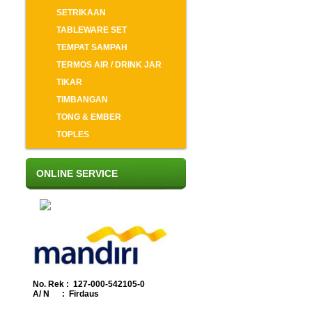
SETRIKAAN
TABLEWARE SET
TEMPAT SAMPAH
TERMOS AIR / DRINK JAR
TIKAR
TIMBANGAN
TONG & EMBER
TOPLES
ONLINE SERVICE
No. Rek : 127-000-542105-0
A/ N : Firdaus