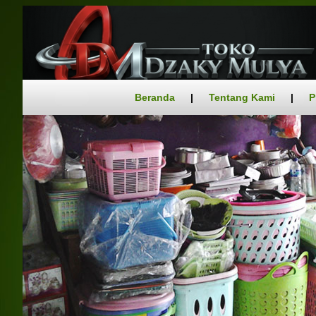
Beranda
|
Tentang Kami
|
P