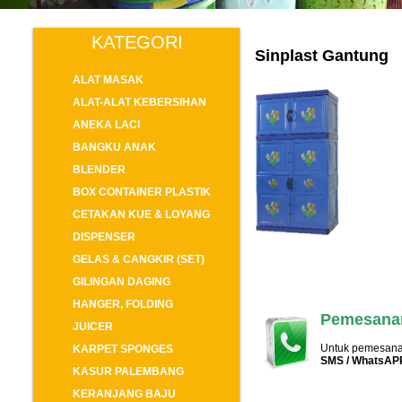
KATEGORI
Sinplast Gantung
ALAT MASAK
ALAT-ALAT KEBERSIHAN
ANEKA LACI
BANGKU ANAK
BLENDER
BOX CONTAINER PLASTIK
CETAKAN KUE & LOYANG
DISPENSER
GELAS & CANGKIR (SET)
GILINGAN DAGING
HANGER, FOLDING
Pemesanan
JUICER
Untuk pemesanan
KARPET SPONGES
SMS / WhatsAP
KASUR PALEMBANG
KERANJANG BAJU