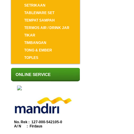
SETRIKAAN
TABLEWARE SET
TEMPAT SAMPAH
TERMOS AIR / DRINK JAR
TIKAR
TIMBANGAN
TONG & EMBER
TOPLES
ONLINE SERVICE
No. Rek : 127-000-542105-0
A/ N : Firdaus