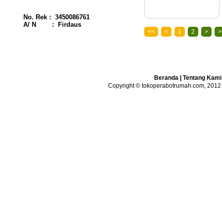
No. Rek : 3450086761
A/ N : Firdaus
<<
<
1
2
>
>
Beranda
|
Tentang Kami
Copyright © tokoperabotrumah.com, 2012 