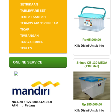
SETRIKAAN
TABLEWARE SET
TEMPAT SAMPAH
TERMOS AIR / DRINK JAR
TIKAR
TIMBANGAN
Rp 65.000,00
TONG & EMBER
Klik Disini Untuk Info
TOPLES
ONLINE SERVICE
Shinpo CB 130 MEGA
(130 Liter)
No. Rek : 127-000-542105-0
Rp 185.000,00
A/ N : Firdaus
Klik Disini Untuk Info