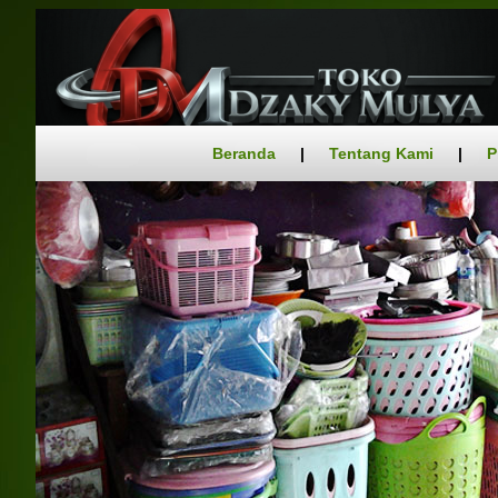
Beranda
|
Tentang Kami
|
P