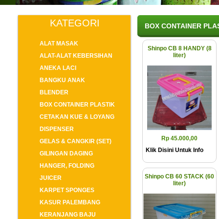
KATEGORI
BOX CONTAINER PLA
ALAT MASAK
Shinpo CB 8 HANDY (8
liter)
ALAT-ALAT KEBERSIHAN
ANEKA LACI
BANGKU ANAK
BLENDER
BOX CONTAINER PLASTIK
CETAKAN KUE & LOYANG
DISPENSER
Rp 45.000,00
GELAS & CANGKIR (SET)
Klik Disini Untuk Info
GILINGAN DAGING
HANGER, FOLDING
Shinpo CB 60 STACK (60
JUICER
liter)
KARPET SPONGES
KASUR PALEMBANG
KERANJANG BAJU