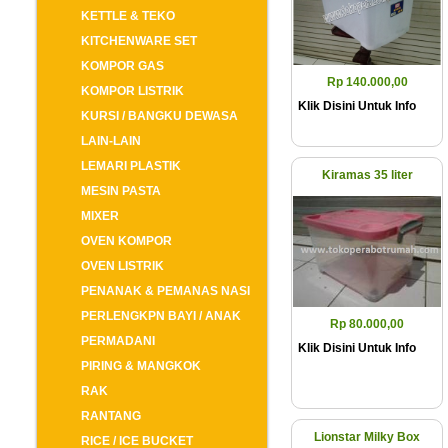
KETTLE & TEKO
KITCHENWARE SET
KOMPOR GAS
Rp 140.000,00
KOMPOR LISTRIK
Klik Disini Untuk Info
KURSI / BANGKU DEWASA
LAIN-LAIN
LEMARI PLASTIK
Kiramas 35 liter
MESIN PASTA
MIXER
OVEN KOMPOR
OVEN LISTRIK
PENANAK & PEMANAS NASI
PERLENGKPN BAYI / ANAK
Rp 80.000,00
PERMADANI
Klik Disini Untuk Info
PIRING & MANGKOK
RAK
RANTANG
Lionstar Milky Box
RICE / ICE BUCKET